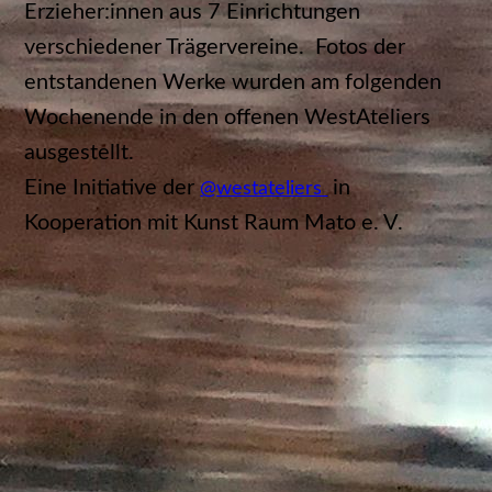
Erzieher:innen aus 7 Einrichtungen
verschiedener Trägervereine. Fotos der
entstandenen Werke wurden am folgenden
Wochenende in den offenen WestAteliers
ausgestellt.
Eine Initiative der
in
@westateliers
Kooperation mit Kunst Raum Mato e. V.