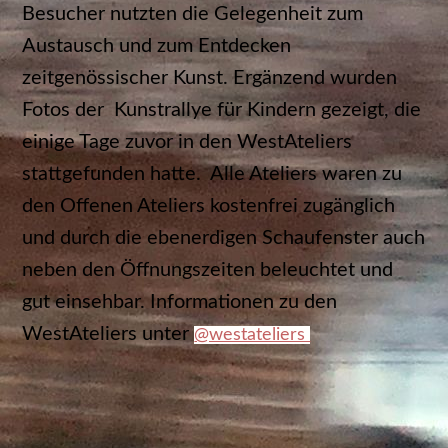
Besucher nutzten die Gelegenheit zum
Austausch und zum Entdecken
zeitgenössischer Kunst. Ergänzend wurden
Fotos der Kunstrallye für Kindern gezeigt, die
einige Tage zuvor in den WestAteliers
stattgefunden hatte. Alle Ateliers waren zu
den Offenen Ateliers kostenfrei zugänglich
und durch die ebenerdigen Schaufenster auch
neben den Öffnungszeiten beleuchtet und
gut einsehbar. Informationen zu den
WestAteliers unter
@westateliers