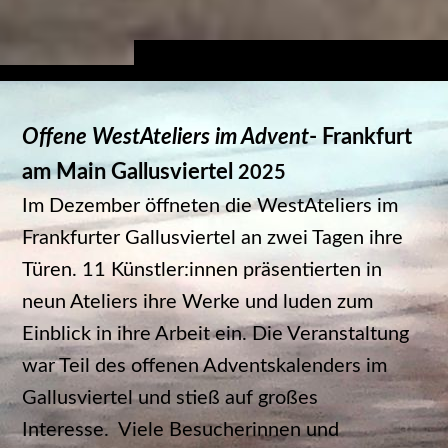
Offene WestAteliers
im Advent
- Frankfurt
am Main Gallusviertel
2025
Im Dezember öffneten die WestAteliers im
Frankfurter Gallusviertel an zwei Tagen ihre
Türen. 11 Künstler:innen präsentierten in
neun Ateliers ihre Werke und luden zum
Einblick in ihre Arbeit ein. Die Veranstaltung
war Teil des offenen Adventskalenders im
Gallusviertel und stieß auf großes
Interesse. Viele Besucherinnen und