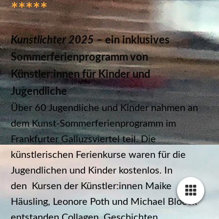
*****
Kunstlichter 2025
– ein inklusives
Sommerferienprogramm von
Künstler:innen für Kinder und
Jugendliche
Über 60 Jugendliche und Kinder nahmen an
dem Kunst-Sommerferienprogramm im
Frankfurter Galluzsviertel teil. Die
künstlerischen Ferienkurse waren für die
Jugendlichen und Kinder kostenlos. In
den Kursen der Künstler:innen Maike
Häusling, Leonore Poth und Michael Bloeck
entstanden Collagen, Geschichten,