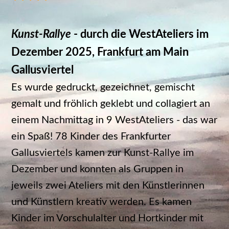
*****
Kunst-Rallye
- durch die WestAteliers im
Dezember 2025, Frankfurt am Main
Gallusviertel
Es wurde gedruckt, gezeichnet, gemischt
gemalt und fröhlich geklebt und collagiert an
einem Nachmittag in 9 WestAteliers - das war
ein Spaß! 78 Kinder des Frankfurter
Gallusviertels kamen zur Kunst-Rallye im
Dezember und konnten als Gruppen in
jeweils zwei Ateliers mit den Künstlerinnen
und Künstlern kreativ werden. Es kamen
Kinder im Vorschulalter und Hortkinder mit