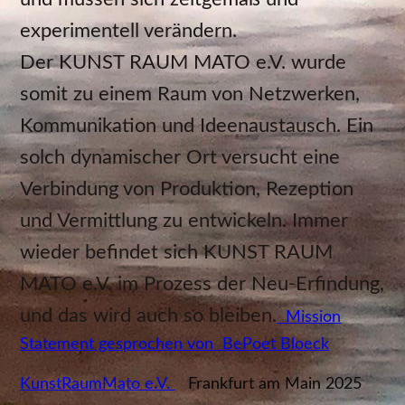
experimentell verändern.
Der KUNST RAUM MATO e.V. wurde
somit zu einem Raum von Netzwerken,
Kommunikation und Ideenaustausch. Ein
solch dynamischer Ort versucht eine
Verbindung von Produktion, Rezeption
und Vermittlung zu entwickeln. Immer
wieder befindet sich KUNST RAUM
MATO e.V. im Prozess der Neu-Erfindung,
und das wird auch so bleiben.
Mission
Statement gesprochen von
BePoet Bloeck
KunstRaumMato e.V.
Frankfurt am Main 2025