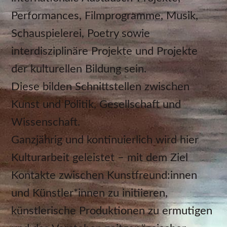
Performances, Filmprogramme, Musik,
Schauspielerei, Poetry sowie
interdisziplinäre Projekte und Projekte
der kulturellen Bildung sein.
Diese bilden Schnittstellen zwischen
Kunst und Politik, Gesellschaft und
Wissenschaft.
Ganzjährig und kontinuierlich wird hier
Kulturarbeit geleistet – mit dem Ziel
Kontakte zwischen Kunstfreund:innen
und Künstler*innen zu initiieren,
künstlerische Produktionen zu ermutigen