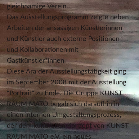
gleichnamige Verein.
Das Ausstellungsprogramm zeigte neben
Arbeiten der ansässigen Künstlerinnen
und Künstler auch externe Positionen
und Kollaborationen mit
Gastkünstler*innen.
Diese Ära der Ausstellungstätigkeit ging
im September 2008 mit der Ausstellung
"Portrait" zu Ende. Die Gruppe KUNST
RAUM MATO begab sich daraufhin in
einen internen Umgestaltungsprozess,
der dem kulturellen Konzept von KUNST
RAUM MATO e.V. ein neues