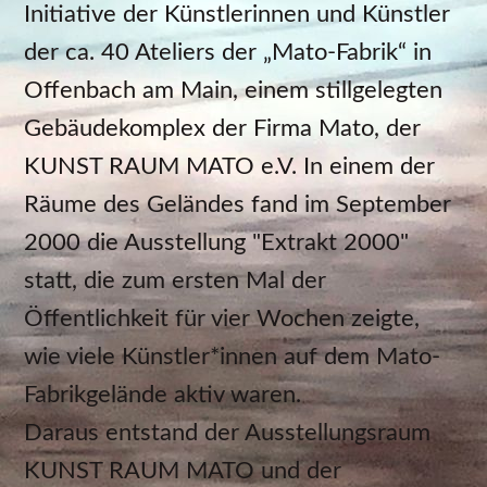
Initiative der Künstlerinnen und Künstler
der ca. 40 Ateliers der „Mato-Fabrik“ in
Offenbach am Main, einem stillgelegten
Gebäudekomplex der Firma Mato, der
KUNST RAUM MATO e.V. In einem der
Räume des Geländes fand im September
2000 die Ausstellung "Extrakt 2000"
statt, die zum ersten Mal der
Öffentlichkeit für vier Wochen zeigte,
wie viele Künstler*innen auf dem Mato-
Fabrikgelände aktiv waren.
Daraus entstand der Ausstellungsraum
KUNST RAUM MATO und der